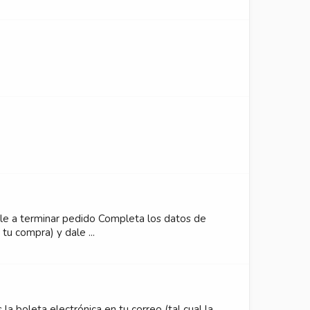
dale a terminar pedido Completa los datos de
tu compra) y dale ...
la boleta electrónica en tu correo (tal cual la