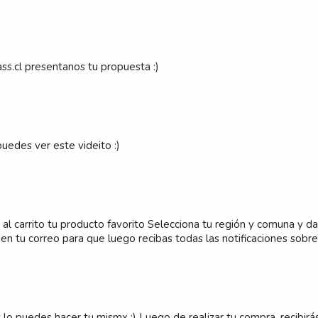
s.cl presentanos tu propuesta :)
uedes ver este videito :)
a al carrito tu producto favorito Selecciona tu región y comuna y 
en tu correo para que luego recibas todas las notificaciones sobre 
lo puedes hacer tu mismx :) Luego de realizar tu compra, recibirás 